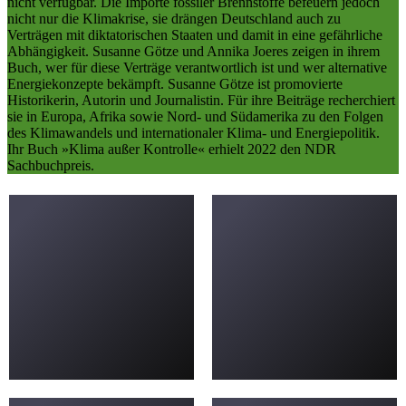
nicht verfügbar. Die Importe fossiler Brennstoffe befeuern jedoch
nicht nur die Klimakrise, sie drängen Deutschland auch zu
Verträgen mit diktatorischen Staaten und damit in eine gefährliche
Abhängigkeit. Susanne Götze und Annika Joeres zeigen in ihrem
Buch, wer für diese Verträge verantwortlich ist und wer alternative
Energiekonzepte bekämpft. Susanne Götze ist promovierte
Historikerin, Autorin und Journalistin. Für ihre Beiträge recherchiert
sie in Europa, Afrika sowie Nord- und Südamerika zu den Folgen
des Klimawandels und internationaler Klima- und Energiepolitik.
Ihr Buch »Klima außer Kontrolle« erhielt 2022 den NDR
Sachbuchpreis.