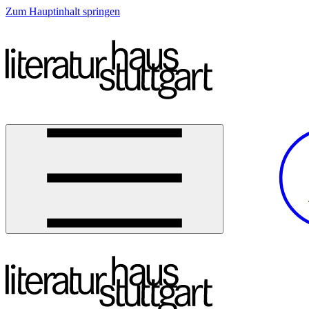
Zum Hauptinhalt springen