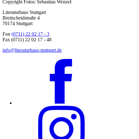
Copyright Fotos: Sebastian Wenzel
Literaturhaus Stuttgart
Breitscheidstraße 4
70174 Stuttgart
Fon
(0711) 22 02 17 - 3
Fax (0711) 22 02 17 - 48
info@literaturhaus-stuttgart.de