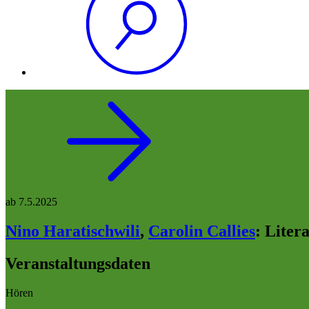
ab
7.5.2025
Nino Haratischwili
,
Carolin Callies
:
Liter
Veranstaltungsdaten
Hören