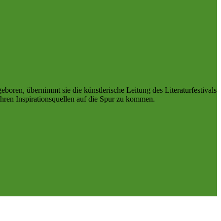
boren, übernimmt sie die künstlerische Leitung des Literaturfestivals
ren Inspirationsquellen auf die Spur zu kommen.