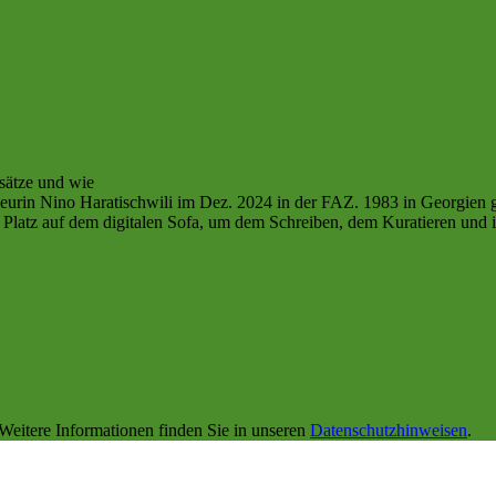
sätze und wie
eurin Nino Haratischwili im Dez. 2024 in der FAZ. 1983 in Georgien ge
atz auf dem digitalen Sofa, um dem Schreiben, dem Kuratieren und ih
Weitere Informationen finden Sie in unseren
Datenschutzhinweisen
.