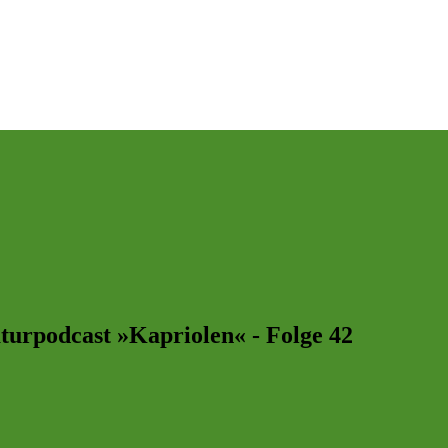
aturpodcast »Kapriolen« - Folge 42