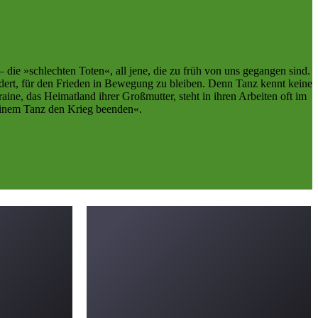
die »schlechten Toten«, all jene, die zu früh von uns gegangen sind.
dert, für den Frieden in Bewegung zu bleiben. Denn Tanz kennt keine
ne, das Heimatland ihrer Großmutter, steht in ihren Arbeiten oft im
deinem Tanz den Krieg beenden«.