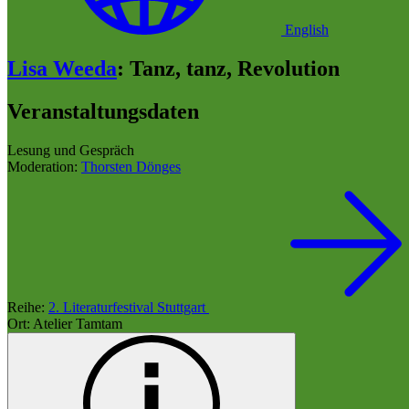
English
Lisa Weeda
:
Tanz, tanz, Revolution
Veranstaltungsdaten
Lesung und Gespräch
Moderation:
Thorsten Dönges
Reihe:
2. Literaturfestival Stuttgart
Ort: Atelier Tamtam