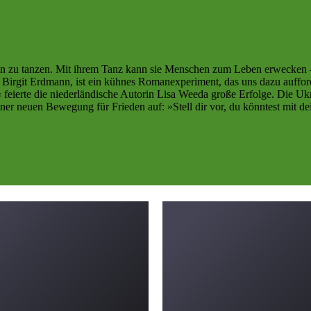
 an zu tanzen. Mit ihrem Tanz kann sie Menschen zum Leben erwecken – 
n Birgit Erdmann, ist ein kühnes Romanexperiment, das uns dazu auffor
ierte die niederländische Autorin Lisa Weeda große Erfolge. Die Ukrai
iner neuen Bewegung für Frieden auf: »Stell dir vor, du könntest mit 