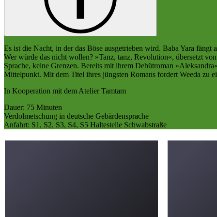
Es ist die Nacht, in der das Böse ausgetrieben wird. Baba Yara fängt
Wer würde das nicht wollen? »Tanz, tanz, Revolution«, übersetzt vo
Sprache, keine Grenzen. Bereits mit ihrem Debütroman »Aleksandra« fe
Mittelpunkt. Mit dem Titel ihres jüngsten Romans fordert Weeda zu e
In Kooperation mit dem Atelier Tamtam
Dauer: 75 Minuten
Verdolmetschung in deutsche Gebärdensprache
Anfahrt: S1, S2, S3, S4, S5 Haltestelle Schwabstraße