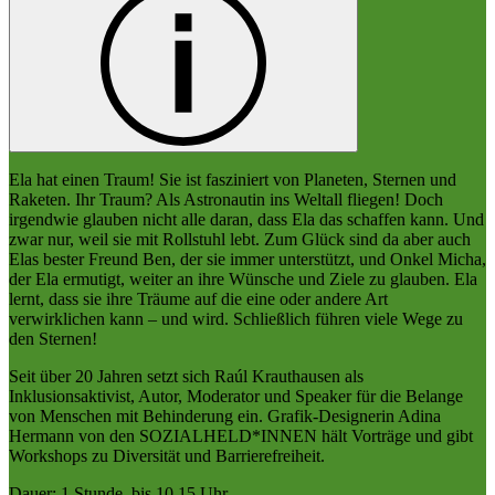
Ela hat einen Traum! Sie ist fasziniert von Planeten, Sternen und
Raketen. Ihr Traum? Als Astronautin ins Weltall fliegen! Doch
irgendwie glauben nicht alle daran, dass Ela das schaffen kann. Und
zwar nur, weil sie mit Rollstuhl lebt. Zum Glück sind da aber auch
Elas bester Freund Ben, der sie immer unterstützt, und Onkel Micha,
der Ela ermutigt, weiter an ihre Wünsche und Ziele zu glauben. Ela
lernt, dass sie ihre Träume auf die eine oder andere Art
verwirklichen kann – und wird. Schließlich führen viele Wege zu
den Sternen!
Seit über 20 Jahren setzt sich Raúl Krauthausen als
Inklusionsaktivist, Autor, Moderator und Speaker für die Belange
von Menschen mit Behinderung ein. Grafik-Designerin Adina
Hermann von den SOZIALHELD*INNEN hält Vorträge und gibt
Workshops zu Diversität und Barrierefreiheit.
Dauer: 1 Stunde, bis 10.15 Uhr