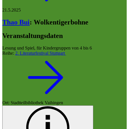
21.5.2025
Thao Bui
:
Wolkentigerbohne
Veranstaltungsdaten
Lesung und Spiel, für Kindergruppen von 4 bis 6
Reihe:
2. Literaturfestival Stuttgart
Ort: Stadtteilbibliothek Vaihingen