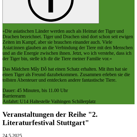
»Die asiatischen Länder werden auch als Heimat der Tiger und
Drachen bezeichnet. Tiger und Drachen sind dort schon seit ewigen
Zeiten im Kampf, aber sie brauchen einander auch. Viele
Asiat:innen glauben an die Verbindung der Tiere mit den Menschen
und an die Energie zwischen ihnen. Jetzt, wo ich verstehe, dass ich
der Tiger bin, stelle ich dir die Tiere meiner Familie vor.«
Das Mädchen Mây Đỗ hat einen Schatz erhalten. Mit ihm hat sie
einen Tiger als Freund dazubekommen. Zusammen erleben sie die
tollsten Abenteuer und entdecken andere fantastische Tiere.
Dauer: 45 Minuten, bis 11.00 Uhr
Barrierearm
Anfahrt: U14 Haltestelle Vaihingen Schillerplatz
Veranstaltungen der Reihe "2.
Literaturfestival Stuttgart"
24.5.
2025