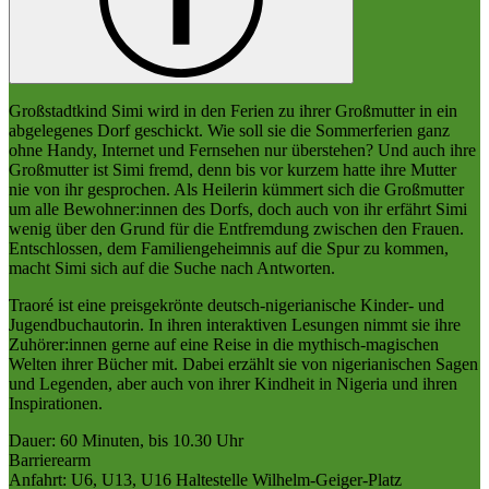
Großstadtkind Simi wird in den Ferien zu ihrer Großmutter in ein
abgelegenes Dorf geschickt. Wie soll sie die Sommerferien ganz
ohne Handy, Internet und Fernsehen nur überstehen? Und auch ihre
Großmutter ist Simi fremd, denn bis vor kurzem hatte ihre Mutter
nie von ihr gesprochen. Als Heilerin kümmert sich die Großmutter
um alle Bewohner:innen des Dorfs, doch auch von ihr erfährt Simi
wenig über den Grund für die Entfremdung zwischen den Frauen.
Entschlossen, dem Familiengeheimnis auf die Spur zu kommen,
macht Simi sich auf die Suche nach Antworten.
Traoré ist eine preisgekrönte deutsch-nigerianische Kinder- und
Jugendbuchautorin. In ihren interaktiven Lesungen nimmt sie ihre
Zuhörer:innen gerne auf eine Reise in die mythisch-magischen
Welten ihrer Bücher mit. Dabei erzählt sie von nigerianischen Sagen
und Legenden, aber auch von ihrer Kindheit in Nigeria und ihren
Inspirationen.
Dauer: 60 Minuten, bis 10.30 Uhr
Barrierearm
Anfahrt: U6, U13, U16 Haltestelle Wilhelm-Geiger-Platz