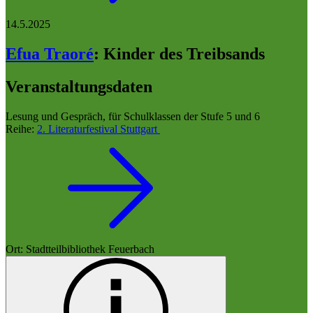
14.5.2025
Efua Traoré
:
Kinder des Treibsands
Veranstaltungsdaten
Lesung und Gespräch, für Schulklassen der Stufe 5 und 6
Reihe:
2. Literaturfestival Stuttgart
Ort: Stadtteilbibliothek Feuerbach