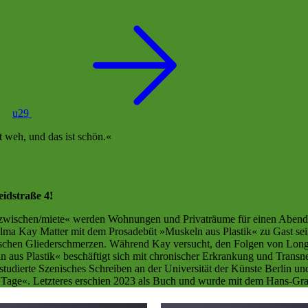
u29
 weh, und das ist schön.
idstraße 4!
e »zwischen/miete« werden Wohnungen und Privaträume für einen Abend
Selma Kay Matter mit dem Prosadebüt »Muskeln aus Plastik« zu Gast sei
nutschen Gliederschmerzen. Während Kay versucht, den Folgen von Lon
us Plastik« beschäftigt sich mit chronischer Erkrankung und Transne
udierte Szenisches Schreiben an der Universität der Künste Berlin und 
 Tage«. Letzteres erschien 2023 als Buch und wurde mit dem Hans-Gra