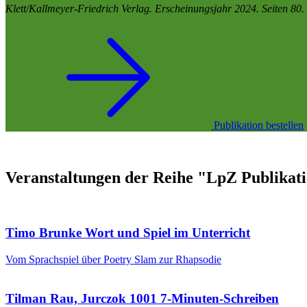
Klett/Kallmeyer-Friedrich Verlag. Erscheinungsjahr 2024. Seiten 8
Publikation bestellen
Veranstaltungen der Reihe "LpZ Publikat
Timo Brunke
Wort und Spiel im Unterricht
Vom Sprachspiel über Poetry Slam zur Rhapsodie
Tilman Rau, Jurczok 1001
7-Minuten-Schreiben