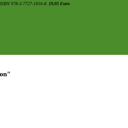
0. ISBN 978-3-7727-1816-8.
19,95 Euro
ion"