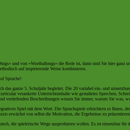
ngs« und von »Wortballongs« die Rede ist, dann sind Sie hier ganz u
ethodisch auf inspirierende Weise kombinieren.
auf Sprache!
rch das ganze 5. Schuljahr begleitet. Die 20 variabel ein- und umsetzb
 curricular verankerte Unterrichtsinhalte wie gestaltetes Sprechen, Sc
 und vertiefenden Beschreibungen wissen Sie immer, warum Sie was, w
ativen Spiel mit dem Wort. Die Sprachspiele erleichtern es Ihnen, den 
raxis erwächst von selbst die Motivation, die Ergebnisse zu präsentier
sch, die spielerische Wege ausprobieren wollen. Es ist einsetzbar für d