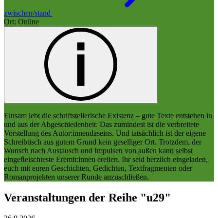
zwischen/stand
Ort: Online
Einsam lebt die schriftstellerische Existenz – gute Texte entstehen in
und aus der Abgeschiedenheit: Das zumindest ist die verbreitete
Vorstellung des Autor:innendaseins. Und tatsächlich ist der eigene
Schreibtisch aus gutem Grund kein geselliger Ort. Trotzdem, der
Wunsch nach Austausch und Impulsen von außen kann selbst
eingeﬂeischteste Eremit:innen ereilen. Ihr seid herzlich eingeladen,
euch mit euren Geschichten, Gedichten, Textfragmenten oder
Romanprojekten unserer Runde anzuschließen.
Veranstaltungen der Reihe "u29"