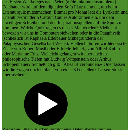
des Ersten Weltkrieges nach Wien (»Die Inkommensurablen«).
Edelbauer wird auf dem digitalen Sofa Platz nehmen, um beim
Literaturquiz mitzumachen. Einmal pro Monat lädt die Lyrikerin und
Literaturvermittlerin Carolin Callies Autor:innen ein, um dem
jeweiligen Schreiben und den Inspirationsquellen auf die Spur zu
kommen. Welche Quizfragen es dieses Mal werden? Vielleicht
bewegen wir uns in Computerspielwelten oder in die Pataphysik
(schließlich ist Raphaela Edelbauer Mitbegründerin der
Pataphysischen Gesellschaft Wiens). Vielleicht hören wir literarische
Zitate von Robert Musil oder Elfriede Jelinek, von Alfred Kubin
oder Marianne Fritz. Vielleicht gelangen wir aber auch in
philosophische Tiefen mit Ludwig Wittgenstein oder Arthur
Schopenhauer? Schließlich gilt: »Alles ist verbunden.« Oder lassen
wir die Fragen doch einfach von einer KI erstellen? Lassen Sie sich
überraschen!
Wenn Sie »Play« klicken, erfolgt eine Datenübertragung an