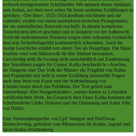
weltweit meistgelesenen Schriftsteller. Wir nehmen dieses Jubiläum
zum Anlass, um über zwei seiner für heute zentralen Erzählungen zu
sprechen. »Der Bau«, 1923-1924 posthum erschienen und nie
vollendet, erzählt von einem namenlosen tierischen Protagonisten,
der ein unterirdisches Bauwerk erschafft. In diesem komplexen
Tunnelsystem lebt er geschützt und in Isolation vor der Außenwelt.
Doch die aufkommende Paranoia wegen eines seltsamen Geräuschs
lässt sein Sicherheitsgefühl kontinuierlich schwinden. Auch die
zweite Geschichte erzählt von einem Tier als Hauptfigur. Die Maus
Josefine wird vom Mäusevolk für ihre Stimme bewundert.
Gleichzeitig stößt ihr Gesang nicht ausschließlich auf Zustimmung,
ihre Starallüren sorgen für Unmut. Kafka beschreibt in »Josefine,
die Sängerin oder Das Volk der Mäuse« die Fragilität von Ruhm
und Popularität und stellt in seiner Erzählung universelle Fragen
nach dem Wert von Kunst und der Wahrnehmung von
Künstler:innen durch das Publikum. Der Text gehört zum
Sammelband »Der Hungerkünstler«, seinem letzten zu Lebzeiten
veröffentlichten Werk. Ins Gespräch über Franz Kafka kommen die
Schriftstellerin Ulrike Draesner und der Dramaturg und Autor John
von Düffel.
Eine Veranstaltungsreihe von LpZ Stuttgart und DerDiwan
Hörbuchverlag, gefördert vom Ministerium für Kultus, Jugend und
Sport Baden-Württemberg