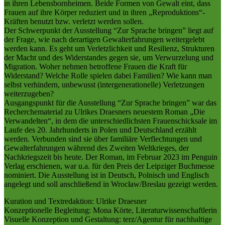
in ihren Lebensbornheimen. Beide Formen von Gewalt eint, dass
Frauen auf ihre Körper reduziert und in ihren „Reproduktions“-
Kräften benutzt bzw. verletzt werden sollen.
Der Schwerpunkt der Ausstellung “Zur Sprache bringen” liegt auf
der Frage, wie nach derartigen Gewalterfahrungen weitergelebt
werden kann. Es geht um Verletzlichkeit und Resilienz, Strukturen
der Macht und des Widerstandes gegen sie, um Verwurzelung und
Migration. Woher nehmen betroffene Frauen die Kraft für
Widerstand? Welche Rolle spielen dabei Familien? Wie kann man
selbst verhindern, unbewusst (intergenerationelle) Verletzungen
weiterzugeben?
Ausgangspunkt für die Ausstellung “Zur Sprache bringen” war das
Recherchematerial zu Ulrikes Draesners neuestem Roman „Die
Verwandelten“, in dem die unterschiedlichsten Frauenschicksale im
Laufe des 20. Jahrhunderts in Polen und Deutschland erzählt
werden. Verbunden sind sie über familiäre Verflechtungen und
Gewalterfahrungen während des Zweiten Weltkrieges, der
Nachkriegszeit bis heute. Der Roman, im Februar 2023 im Penguin
Verlag erschienen, war u.a. für den Preis der Leipziger Buchmesse
nominiert. Die Ausstellung ist in Deutsch, Polnisch und Englisch
angelegt und soll anschließend in Wrocław/Breslau gezeigt werden.
Kuration und Textredaktion: Ulrike Draesner
Konzeptionelle Begleitung: Mona Körte, Literaturwissenschaftlerin
Visuelle Konzeption und Gestaltung: terz/Agentur für nachhaltige