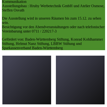
Kommunikation
Ausstellungsbau : Hruby Werbetechnik GmbH und Atelier Osmose,
Steffen Osvath
Die Ausstellung wird in unseren Räumen bis zum 15.12. zu sehen
sein.
Besichtigung vor den Abendveranstaltungen oder nach telefonischer
Vereinbarung unter 0711 / 220217-3
Gefördert von: Baden-Württemberg Stiftung, Konrad Kohlhammer
Stiftung, Helmut Nanz Stiftung, LBBW Stiftung und
Sparkassenverband Baden-Württemberg