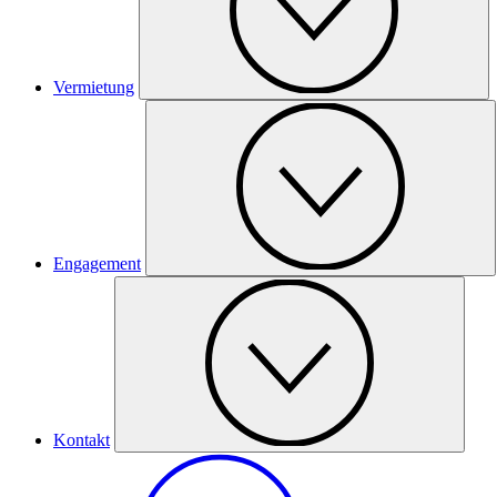
Vermietung
Engagement
Kontakt