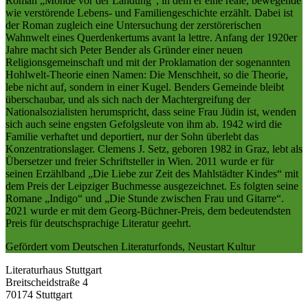
Roman „Monde vor der Landung“, in dem er eine reale, bewegende
wie verstörende Lebens- und Familiengeschichte erzählt. Dabei ist
der Roman zugleich eine Untersuchung der zerstörerischen
Wahnwelt eines Querdenkertums avant la lettre. Anfang der 1920er
Jahre macht sich Peter Bender als Gründer einer neuen
Religionsgemeinschaft und mit der Proklamation der sogenannten
Hohlwelt-Theorie einen Namen: Die Menschheit, so die Theorie,
lebe nicht auf, sondern in einer Kugel. Benders Gemeinde bleibt
überschaubar, und als sich nach der Machtergreifung der
Nationalsozialisten herumspricht, dass seine Frau Jüdin ist, wenden
sich auch seine engsten Gefolgsleute von ihm ab. 1942 wird die
Familie verhaftet und deportiert, nur der Sohn überlebt das
Konzentrationslager. Clemens J. Setz, geboren 1982 in Graz, lebt als
Übersetzer und freier Schriftsteller in Wien. 2011 wurde er für
seinen Erzählband „Die Liebe zur Zeit des Mahlstädter Kindes“ mit
dem Preis der Leipziger Buchmesse ausgezeichnet. Es folgten seine
Romane „Indigo“ und „Die Stunde zwischen Frau und Gitarre“.
2021 wurde er mit dem Georg-Büchner-Preis, dem bedeutendsten
Preis für deutschsprachige Literatur geehrt.
Gefördert vom Deutschen Literaturfonds, Neustart Kultur
Literaturhaus Stuttgart
Breitscheidstraße 4
70174 Stuttgart