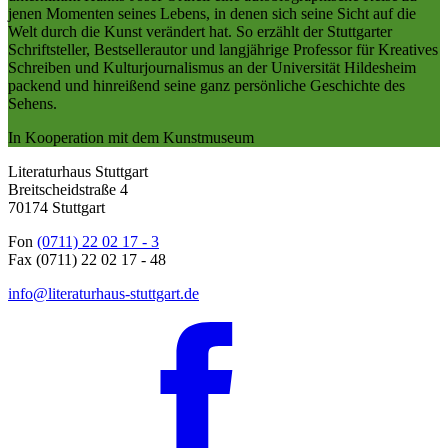
jenen Momenten seines Lebens, in denen sich seine Sicht auf die
Welt durch die Kunst verändert hat. So erzählt der Stuttgarter
Schriftsteller, Bestsellerautor und langjährige Professor für Kreatives
Schreiben und Kulturjournalismus an der Universität Hildesheim
packend und hinreißend seine ganz persönliche Geschichte des
Sehens.
In Kooperation mit dem Kunstmuseum
Literaturhaus Stuttgart
Breitscheidstraße 4
70174 Stuttgart
Fon
(0711) 22 02 17 - 3
Fax (0711) 22 02 17 - 48
info@literaturhaus-stuttgart.de