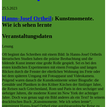
25.5.2023
Hanns-Josef Ortheil
:
Kunstmomente.
Wie ich sehen lernte
Veranstaltungsdaten
Lesung
Oft beginnt das Schreiben mit einem Bild: In Hanns-Josef Ortheils
literarischen Studien haben die präzise Beobachtung und die
bildende Kunst immer eine große Rolle gespielt. Sei es bei den
ersten kindlichen Experimenten mit einem Fernglas und langen
Blicken durch die Fenster der elterlichen Wohnung ins Freie oder
bei dem späteren Umgang mit Fotoapparat und Videokamera.
Prägend waren danach die Kunstkontinente seiner Biografie: die
Gemälde und Plastiken in den Kölner Kirchen der fünfziger Jahre,
die Reisen nach Griechenland, Rom und Paris in den sechziger und
siebziger Jahren, die moderne Kunst im New York der achtziger
Jahre. Doch was genau sagt ein Bild anderes als ein Text? In seinem
druckfrischen Buch „Kunstmomente. Wie ich sehen lernte“,
unternimmt Hanns-Josef Ortheil eine autobiographische Reise zu