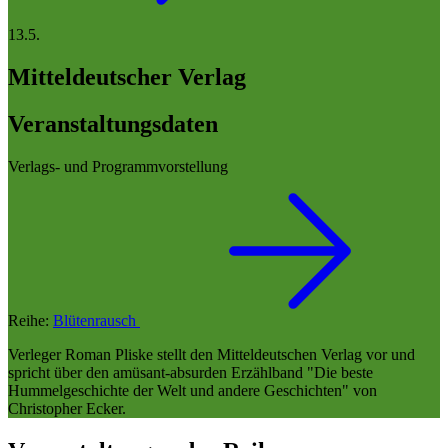
13.5.
Mitteldeutscher Verlag
Veranstaltungsdaten
Verlags- und Programmvorstellung
Reihe:
Blütenrausch
Verleger Roman Pliske stellt den Mitteldeutschen Verlag vor und
spricht über den amüsant-absurden Erzählband "Die beste
Hummelgeschichte der Welt und andere Geschichten" von
Christopher Ecker.