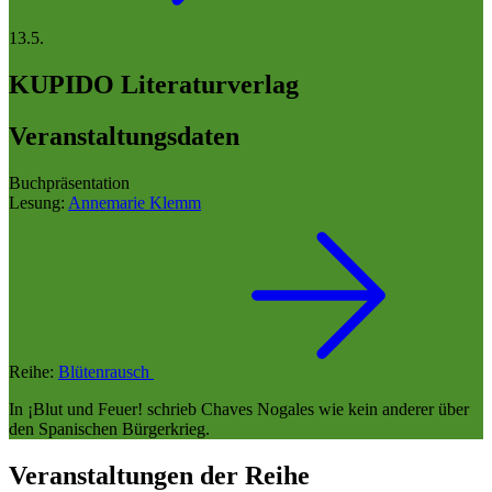
13.5.
KUPIDO Literaturverlag
Veranstaltungsdaten
Buchpräsentation
Lesung:
Annemarie Klemm
Reihe:
Blütenrausch
In ¡Blut und Feuer! schrieb Chaves Nogales wie kein anderer über
den Spanischen Bürgerkrieg.
Veranstaltungen der Reihe