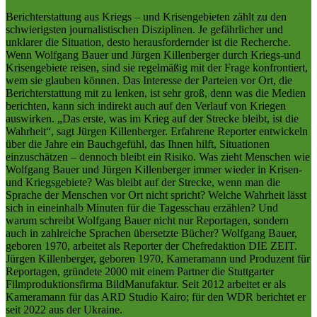
Berichterstattung aus Kriegs – und Krisengebieten zählt zu den
schwierigsten journalistischen Disziplinen. Je gefährlicher und
unklarer die Situation, desto herausfordernder ist die Recherche.
Wenn Wolfgang Bauer und Jürgen Killenberger durch Kriegs-und
Krisengebiete reisen, sind sie regelmäßig mit der Frage konfrontiert,
wem sie glauben können. Das Interesse der Parteien vor Ort, die
Berichterstattung mit zu lenken, ist sehr groß, denn was die Medien
berichten, kann sich indirekt auch auf den Verlauf von Kriegen
auswirken. „Das erste, was im Krieg auf der Strecke bleibt, ist die
Wahrheit“, sagt Jürgen Killenberger. Erfahrene Reporter entwickeln
über die Jahre ein Bauchgefühl, das Ihnen hilft, Situationen
einzuschätzen – dennoch bleibt ein Risiko. Was zieht Menschen wie
Wolfgang Bauer und Jürgen Killenberger immer wieder in Krisen-
und Kriegsgebiete? Was bleibt auf der Strecke, wenn man die
Sprache der Menschen vor Ort nicht spricht? Welche Wahrheit lässt
sich in eineinhalb Minuten für die Tagesschau erzählen? Und
warum schreibt Wolfgang Bauer nicht nur Reportagen, sondern
auch in zahlreiche Sprachen übersetzte Bücher? Wolfgang Bauer,
geboren 1970, arbeitet als Reporter der Chefredaktion DIE ZEIT.
Jürgen Killenberger, geboren 1970, Kameramann und Produzent für
Reportagen, gründete 2000 mit einem Partner die Stuttgarter
Filmproduktionsfirma BildManufaktur. Seit 2012 arbeitet er als
Kameramann für das ARD Studio Kairo; für den WDR berichtet er
seit 2022 aus der Ukraine.