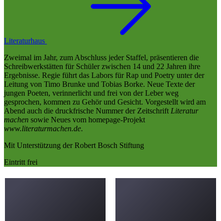
Literaturhaus
Zweimal im Jahr, zum Abschluss jeder Staffel, präsentieren die
Schreibwerkstätten für Schüler zwischen 14 und 22 Jahren ihre
Ergebnisse. Regie führt das Labors für Rap und Poetry unter der
Leitung von Timo Brunke und Tobias Borke. Neue Texte der
jungen Poeten, verinnerlicht und frei von der Leber weg
gesprochen, kommen zu Gehör und Gesicht. Vorgestellt wird am
Abend auch die druckfrische Nummer der Zeitschrift
Literatur
machen
sowie Neues vom homepage-Projekt
www.literaturmachen.de
.
Mit Unterstützung der Robert Bosch Stiftung
Eintritt frei