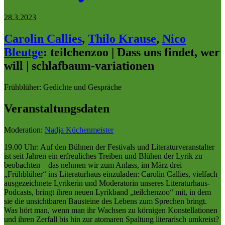
28.3.2023
Carolin Callies
,
Thilo Krause
,
Nico
Bleutge
:
teilchenzoo | Dass uns findet, wer
will | schlafbaum-variationen
Frühblüher: Gedichte und Gespräche
Veranstaltungsdaten
Moderation:
Nadja Küchenmeister
19.00 Uhr: Auf den Bühnen der Festivals und Literaturveranstalter
ist seit Jahren ein erfreuliches Treiben und Blühen der Lyrik zu
beobachten – das nehmen wir zum Anlass, im März drei
„Frühblüher“ ins Literaturhaus einzuladen: Carolin Callies, vielfach
ausgezeichnete Lyrikerin und Moderatorin unseres Literaturhaus-
Podcasts, bringt ihren neuen Lyrikband „teilchenzoo“ mit, in dem
sie die unsichtbaren Bausteine des Lebens zum Sprechen bringt.
Was hört man, wenn man ihr Wachsen zu körnigen Konstellationen
und ihren Zerfall bis hin zur atomaren Spaltung literarisch umkreist?