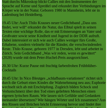
Statt durchs Mikroskop blickt Callies mit den Instrumenten der
Sprache auf Kerne und Spreißel und erkundet ihre Verbindungen im
Körper wie in der Natur. Geboren 1980 in Mannheim, lebt sie in
Ladenburg bei Heidelberg.
19.45 Uhr: Auch Thilo Krauses neuer Gedichtband „Dass uns
findet, wer will“ erkundet die Natur, das Elbtal spielt in seinen
Texten eine wichtige Rolle, das er mit Erinnerungen an Vater und
Großvater sowie seine Kindheit und Jugend in der DDR aufruft.
Dabei interessiert er sich wie auch Callies weniger fürs Große,
Erhabene, sondern vielmehr für die Ränder, die verschwindenden
Reste. Thilo Krause, geboren 1977 in Dresden, lebt und arbeitet in
Zürich. Sein Gedichtband „Was wir reden, wenn es gewittert“
(2028) wurde mit dem Peter-Huchel-Preis ausgezeichnet.
20.30 Uhr: Kurze Pause mit fruchtig farbenfrohen Frühblüher-
Cocktails
20:45 Uhr: In Nico Bleutges „schlafbaum-variationen“ richtet sich
durch die Geburt eines Kindes die Wahrnehmung neu aus; Euphorie
wechselt sich ab mit Erschöpfung. Zugleich bilden Schock und
Verlustschmerz über den Tod eines geliebten Menschen einen
eigenen lyrischen Raum. Wie lassen sich Gefühle und Gedanken
ineinander übersetzen? Wie hängen Wörter und Ich zusammen? Aus
den Rissen und Brüchen bricht Erinnerung hervor und findet ihre