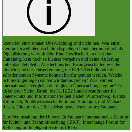
Szenarien einer totalen Überwachung sind nicht neu. Was einst
George Orwell literarisch durchspielte, scheint aber nun durch die
Digitalisierung verwirklicht: Eine Gesellschaft, in der keine
Handlung, kein noch so kleines Vergehen und keine Äußerung
unbeobachtet bleibt. Alle technischen Errungenschaften wie die
biometrische Gesichtserkennung, die RFID-Technik oder die
selbstlernenden Systeme können hierfür genutzt werden. Welche
Schlussfolgerungen sollten wir daraus ziehen? Was lehrt ein
internationaler Vergleich der digitalen Überwachungsregime? Es
diskutieren Stefan Brink, bis 31.12.22 Landesbeauftragter für
Datenschutz und Informationsfreiheit Baden-Württemberg, Katika
Kühnreich, Politikwissenschaftlerin und Sinologin, und Michael
Resch, Direktor des Höchstleistungsrechenzentrums Stuttgart.
Eine Veranstaltung der Universität Stuttgart: Internationales Zentrum
für Kultur- und Technikforschung (IZKT), Interchange Forum for
Reflecting on Intelligent Systems (IRIS)