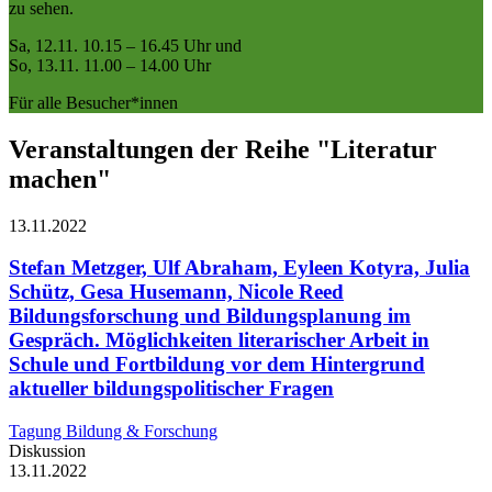
zu sehen.
Sa, 12.11. 10.15 – 16.45 Uhr und
So, 13.11. 11.00 – 14.00 Uhr
Für alle Besucher*innen
Veranstaltungen der Reihe "Literatur
machen"
13.11.
2022
Stefan Metzger, Ulf Abraham, Eyleen Kotyra, Julia
Schütz, Gesa Husemann, Nicole Reed
Bildungsforschung und Bildungsplanung im
Gespräch. Möglichkeiten literarischer Arbeit in
Schule und Fortbildung vor dem Hintergrund
aktueller bildungspolitischer Fragen
Tagung Bildung & Forschung
Diskussion
13.11.
2022