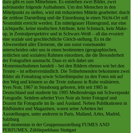
dazu gibt es zum Mitnehmen. Es entstehen zwei Bilder, zwei
aufeinander folgende Aufnahmen. Um den Menschen in den
Mittelpunkt zu stellen, wird mit reduzierten Mitteln gearbeitet: durch
die zeitlose Darstellung und die Einordnung in einen Nicht-Ort soll
Neutralität erreicht werden. Ein mittelgrauer Hintergrund, nur eine
Lichtquelle, keine modischen Attribute, kein Schmuck, kein Make-
up, in Zentralperspektive und in Schwarz-Weiß – all das evoziert
eine soziale und geschlechtliche Gleich-stellung. Es ist die
Abwesenheit aller Elemente, die uns sonst voneinander
unterscheiden oder uns in einen bestimmten (geographischen,
zeitlichen und sozialen) Rahmen einordnen, die die Besonderheit
der Fotografien ausmacht. Dass es sich dabei um
Momentaufnahmen handelt – bei den Bildern ebenso wie bei den
Texten – ist selbstverständlich. Die Teilnehmenden bekommen zwei
Bilder als Fotoabzug sowie Schreibimpulse zu den Fotos mit auf
den Weg und können so die Texte zuhause in Ruhe realisieren.
Yves Noir, 1967 in Strasbourg geboren, lebt seit 1985 in
Deutschland und studierte bis 1995 Mediendesign mit Schwerpunkt
Fotografie. Seitdem arbeitet Yves Noir als freier Fotograf und
Dozent für Fotografie im In- und Ausland. Neben Publikationen in
Bildbänden und Magazinen, waren seine Arbeiten bei
Ausstellungen, unter anderem in Paris, Mailand, Arles, Madrid,
Salzburg
und momentan in der Gruppenausstellung FUMES AND
PERFUMES, Züblinparkhaus Stuttgart