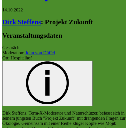
14.10.2022
Dirk Steffens
:
Projekt Zukunft
Veranstaltungsdaten
Gespräch
Moderation:
John von Düffel
Ort: Hospitalhof
Dirk Steffens, Terra-X-Moderator und Naturschützer, befasst sich in
seinem jüngsten Buch "Projekt Zukunft" mit drängenden Fragen zur
Ökologie. Gemeinsam mit einer Reihe kluger Köpfe wie Mojib