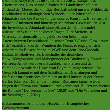
Latif oder Antje Boëtius diskutiert er die Auswirkungen des
Artensterbens, Nutzen und Schaden der Landwirtschaft, den
Zustand der Meere, die künftige Beschaffenheit unserer Wälder, die
Machbarkeit des ökologischen Wandels in der Wirtschaft, die
Klimakrise und die Auswirkungen unseres Konsums. Er vermeidet
einfache Antworten und hinterfragt scheinbare Gewissheiten. »Ist
die Investition in Atomkraft sinnvoll, um den Klimawandel
aufzuhalten?« ist nur eine dieser Fragen. Dirk Steffens ist
Wissenschaftsjournalist und gehört zu den bekanntesten
Artenschützern Deutschlands. In seiner Terra X-Reihe "Faszination
Erde" erzählt er von den Wundern der Natur; er engagiert sich
außerdem als Botschafter beim WWF und dem Jane-Goodall-
Institut, ist Biodiversitäts-Botschafter der deutschen
Entwicklungspolitik und Mitbegründer der Biodiversity Foundation.
Für seine Arbeit wurde er mit zahlreichen Preisen und der
Ehrendoktorwürde der Universität Bayreuth ausgezeichnet. Ins
Gespräch kommt er mit dem Schriftsteller, Dramaturgen und
Professor für Szenisches Schreiben an der Universität der Künste
Berlin, John von Düffel, der in seinen Romanen immer wieder
Fragen des Klima- und Naturschutzes verarbeitet. Zuletzt erschienen
die Romane "Der brennende See" (2020) und "Die Wütenden und
die Schuldigen 2 (2021).
In Zusammenarbeit mit dem Hospitalhof Evangelisches
Bildungszentrum