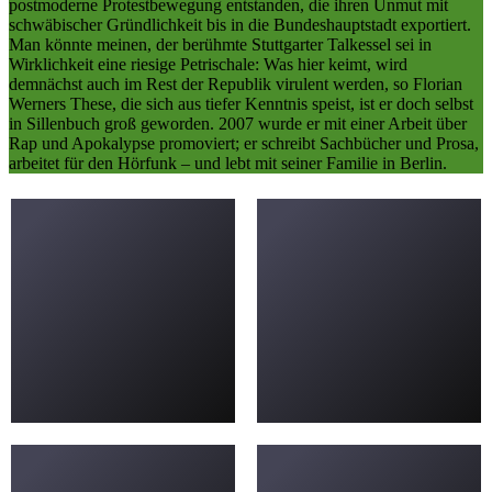
postmoderne Protestbewegung entstanden, die ihren Unmut mit
schwäbischer Gründlichkeit bis in die Bundeshauptstadt exportiert.
Man könnte meinen, der berühmte Stuttgarter Talkessel sei in
Wirklichkeit eine riesige Petrischale: Was hier keimt, wird
demnächst auch im Rest der Republik virulent werden, so Florian
Werners These, die sich aus tiefer Kenntnis speist, ist er doch selbst
in Sillenbuch groß geworden. 2007 wurde er mit einer Arbeit über
Rap und Apokalypse promoviert; er schreibt Sachbücher und Prosa,
arbeitet für den Hörfunk – und lebt mit seiner Familie in Berlin.