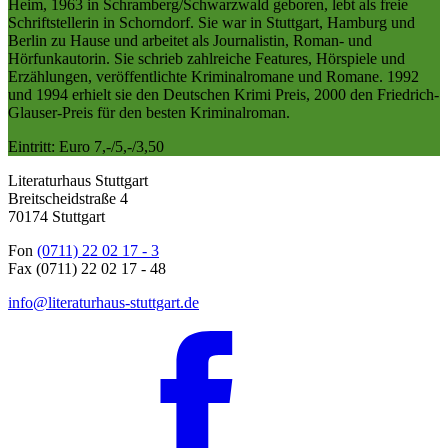
Heim, 1963 in Schramberg/Schwarzwald geboren, lebt als freie
Schriftstellerin in Schorndorf. Sie war in Stuttgart, Hamburg und
Berlin zu Hause und arbeitet als Journalistin, Roman- und
Hörfunkautorin. Sie schrieb zahlreiche Features, Hörspiele und
Erzählungen, veröffentlichte Kriminalromane und Romane. 1992
und 1994 erhielt sie den Deutschen Krimi Preis, 2000 den Friedrich-
Glauser-Preis für den besten Kriminalroman.
Eintritt: Euro 7,-/5,-/3,50
Literaturhaus Stuttgart
Breitscheidstraße 4
70174 Stuttgart
Fon
(0711) 22 02 17 - 3
Fax (0711) 22 02 17 - 48
info@literaturhaus-stuttgart.de