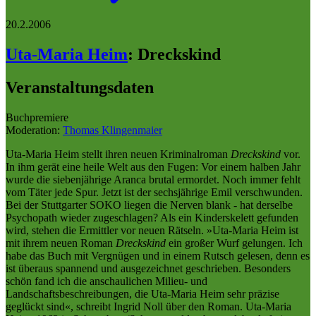
20.2.2006
Uta-Maria Heim
:
Dreckskind
Veranstaltungsdaten
Buchpremiere
Moderation:
Thomas Klingenmaier
Uta-Maria Heim stellt ihren neuen Kriminalroman
Dreckskind
vor.
In ihm gerät eine heile Welt aus den Fugen: Vor einem halben Jahr
wurde die siebenjährige Aranca brutal ermordet. Noch immer fehlt
vom Täter jede Spur. Jetzt ist der sechsjährige Emil verschwunden.
Bei der Stuttgarter SOKO liegen die Nerven blank - hat derselbe
Psychopath wieder zugeschlagen? Als ein Kinderskelett gefunden
wird, stehen die Ermittler vor neuen Rätseln. »Uta-Maria Heim ist
mit ihrem neuen Roman
Dreckskind
ein großer Wurf gelungen. Ich
habe das Buch mit Vergnügen und in einem Rutsch gelesen, denn es
ist überaus spannend und ausgezeichnet geschrieben. Besonders
schön fand ich die anschaulichen Milieu- und
Landschaftsbeschreibungen, die Uta-Maria Heim sehr präzise
geglückt sind«, schreibt Ingrid Noll über den Roman. Uta-Maria