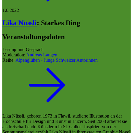
1.6.2022
Lika Nüssli
:
Starkes Ding
Veranstaltungsdaten
Lesung und Gespräch
Moderation:
Andreas Langen
Reihe:
Alpenglühen - Junge Schweizer Autorinnen
Lika Nüssli, geboren 1973 in Flawil, studierte Illustration an der
Hochschule für Design und Kunst in Luzern. Seit 2003 arbeitet sie
als freischaff ende Künstlerin in St. Gallen. Inspiriert von der
Senntumsmalerei erzählt Lika Nüssli in ihrer zweiten Graphic Novel