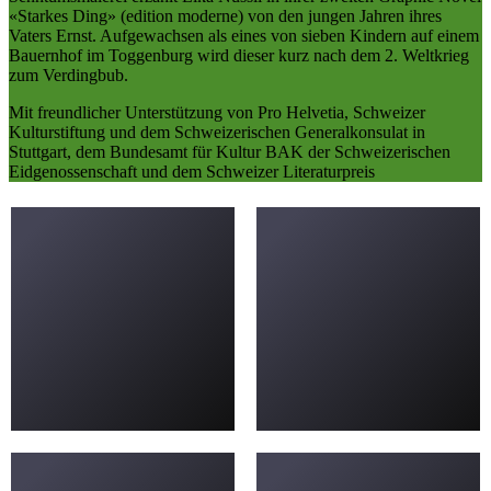
«Starkes Ding» (edition moderne) von den jungen Jahren ihres
Vaters Ernst. Aufgewachsen als eines von sieben Kindern auf einem
Bauernhof im Toggenburg wird dieser kurz nach dem 2. Weltkrieg
zum Verdingbub.
Mit freundlicher Unterstützung von Pro Helvetia, Schweizer
Kulturstiftung und dem Schweizerischen Generalkonsulat in
Stuttgart, dem Bundesamt für Kultur BAK der Schweizerischen
Eidgenossenschaft und dem Schweizer Literaturpreis