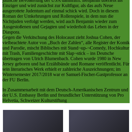
jüdische Bevölkerung der USA dahinrafft. Benjamin überlebt als
Einziger und wird zunächst zur Kultfigur, als das aufs Neue
ausgerottete Judentum auf einmal schick wird. Doch in diesem
Roman der Umkehrungen und Rollenspiele, in dem nun die
Nichtjuden verfolgt werden, wird auch Benjamin wieder zum
Ausgestoßenen und Gejagten und wiederholt das Leben in der
Diaspora.
Gegen die Verkitschung des Holocaust zieht Joshua Cohen, der
vielbeachtete Autor von „Buch der Zahlen“, alle Register der Komik
und Parodie, mischt Biblisches mit Stand¬up-¬Comedy, Hochkultur
mit Trash, Familiengeschichte mit Slap¬stick – ins Deutsche
übertragen von Ulrich Blumenbach. Cohen wurde 1980 in New
Jersey geboren und hat Erzählbände und Romane veröffentlicht. Für
sein literarisches Werk erhielt er zahlreiche Auszeichnungen; im
Wintersemester 2017/2018 war er Samuel-Fischer-Gastprofessor an
der FU Berlin.
In Zusammenarbeit mit dem Deutsch-Amerikanischen Zentrum und
der U.S. Embassy Berlin und freundlicher Unterstützung von Pro
Helvetia, Schweizer Kulturstiftung