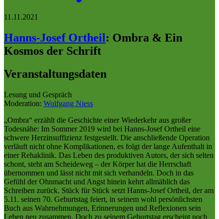
11.11.2021
Hanns-Josef Ortheil
:
Ombra & Ein
Kosmos der Schrift
Veranstaltungsdaten
Lesung und Gespräch
Moderation:
Wolfgang Niess
„Ombra“ erzählt die Geschichte einer Wiederkehr aus großer
Todesnähe: Im Sommer 2019 wird bei Hanns-Josef Ortheil eine
schwere Herzinsuffizienz festgestellt. Die anschließende Operation
verläuft nicht ohne Komplikationen, es folgt der lange Aufenthalt in
einer Rehaklinik. Das Leben des produktiven Autors, der sich selten
schont, steht am Scheideweg – der Körper hat die Herrschaft
übernommen und lässt nicht mit sich verhandeln. Doch in das
Gefühl der Ohnmacht und Angst hinein kehrt allmählich das
Schreiben zurück. Stück für Stück setzt Hanns-Josef Ortheil, der am
5.11. seinen 70. Geburtstag feiert, in seinem wohl persönlichsten
Buch aus Wahrnehmungen, Erinnerungen und Reflexionen sein
Leben neu zusammen. Doch zu seinem Geburtstag erscheint noch