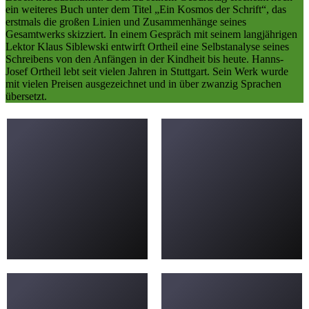
ein weiteres Buch unter dem Titel „Ein Kosmos der Schrift“, das
erstmals die großen Linien und Zusammenhänge seines
Gesamtwerks skizziert. In einem Gespräch mit seinem langjährigen
Lektor Klaus Siblewski entwirft Ortheil eine Selbstanalyse seines
Schreibens von den Anfängen in der Kindheit bis heute. Hanns-
Josef Ortheil lebt seit vielen Jahren in Stuttgart. Sein Werk wurde
mit vielen Preisen ausgezeichnet und in über zwanzig Sprachen
übersetzt.