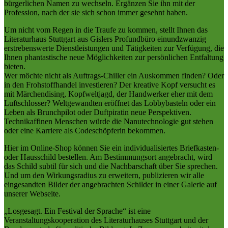
bürgerlichen Namen zu wechseln. Ergänzen Sie ihn mit der
Profession, nach der sie sich schon immer gesehnt haben.
Um nicht vom Regen in die Traufe zu kommen, stellt Ihnen das
Literaturhaus Stuttgart aus Gislers Profundbüro einundzwanzig
erstrebenswerte Dienstleistungen und Tätigkeiten zur Verfügung, die
Ihnen phantastische neue Möglichkeiten zur persönlichen Entfaltung
bieten.
Wer möchte nicht als Auftrags-Chiller ein Auskommen finden? Oder
in den Frohstoffhandel investieren? Der kreative Kopf versucht es
mit Märchendising, Kopfweltjagd, der Handwerker eher mit dem
Luftschlosser? Weltgewandten eröffnet das Lobbybasteln oder ein
Leben als Brunchpilot oder Duftpiratin neue Perspektiven.
Technikaffinen Menschen würde die Nanutechnologie gut stehen
oder eine Karriere als Codeschöpferin bekommen.
Hier im Online-Shop können Sie ein individualisiertes Briefkasten-
oder Hausschild bestellen. Am Bestimmungsort angebracht, wird
das Schild subtil für sich und die Nachbarschaft über Sie sprechen.
Und um den Wirkungsradius zu erweitern, publizieren wir alle
eingesandten Bilder der angebrachten Schilder in einer Galerie auf
unserer Webseite.
„Losgesagt. Ein Festival der Sprache“ ist eine
Veranstaltungskooperation des Literaturhauses Stuttgart und der