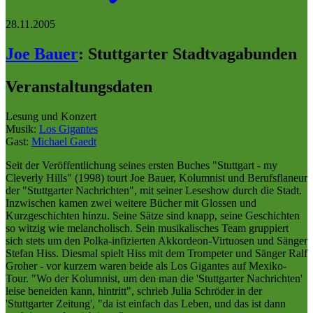
28.11.2005
Joe Bauer
:
Stuttgarter Stadtvagabunden
Veranstaltungsdaten
Lesung und Konzert
Musik:
Los Gigantes
Gast:
Michael Gaedt
Seit der Veröffentlichung seines ersten Buches "Stuttgart - my
Cleverly Hills" (1998) tourt Joe Bauer, Kolumnist und Berufsflaneur
der "Stuttgarter Nachrichten", mit seiner Leseshow durch die Stadt.
Inzwischen kamen zwei weitere Bücher mit Glossen und
Kurzgeschichten hinzu. Seine Sätze sind knapp, seine Geschichten
so witzig wie melancholisch. Sein musikalisches Team gruppiert
sich stets um den Polka-infizierten Akkordeon-Virtuosen und Sänger
Stefan Hiss. Diesmal spielt Hiss mit dem Trompeter und Sänger Ralf
Groher - vor kurzem waren beide als Los Gigantes auf Mexiko-
Tour. "Wo der Kolumnist, um den man die 'Stuttgarter Nachrichten'
leise beneiden kann, hintritt", schrieb Julia Schröder in der
'Stuttgarter Zeitung', "da ist einfach das Leben, und das ist dann