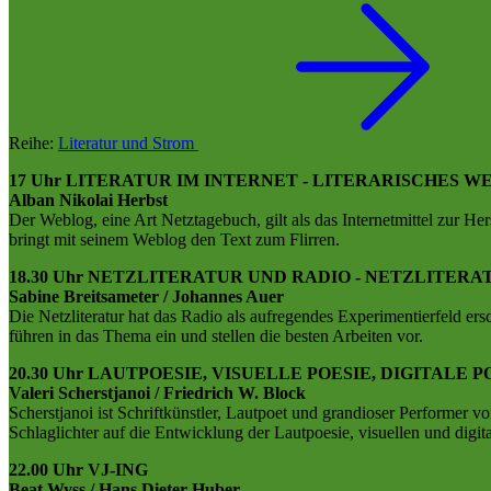
Reihe:
Literatur und Strom
17 Uhr LITERATUR IM INTERNET - LITERARISCHES 
Alban Nikolai Herbst
Der Weblog, eine Art Netztagebuch, gilt als das Internetmittel zur H
bringt mit seinem Weblog den Text zum Flirren.
18.30 Uhr NETZLITERATUR UND RADIO - NETZLITERA
Sabine Breitsameter / Johannes Auer
Die Netzliteratur hat das Radio als aufregendes Experimentierfeld er
führen in das Thema ein und stellen die besten Arbeiten vor.
20.30 Uhr LAUTPOESIE, VISUELLE POESIE, DIGITALE P
Valeri Scherstjanoi / Friedrich W. Block
Scherstjanoi ist Schriftkünstler, Lautpoet und grandioser Performer 
Schlaglichter auf die Entwicklung der Lautpoesie, visuellen und digit
22.00 Uhr VJ-ING
Beat Wyss / Hans Dieter Huber