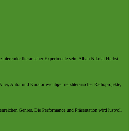
zinierender literarischer Experimente sein. Alban Nikolai Herbst
uer, Autor und Kurator wichtiger netzliterarischer Radioprojekte,
ttenreichen Genres. Die Performance und Präsentation wird lustvoll