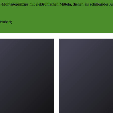
J-Montageprinzips mit elektronischen Mitteln, dienen als schillerndes
temberg