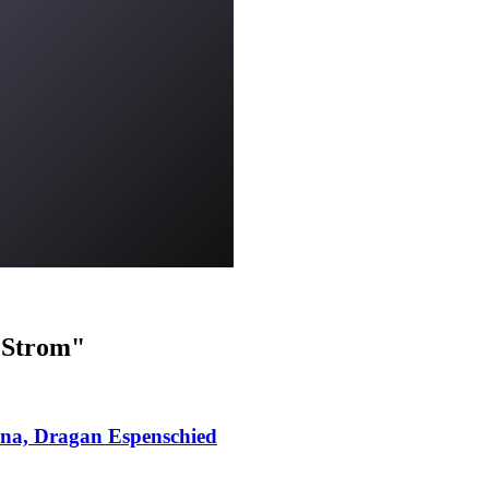
d Strom"
lina, Dragan Espenschied