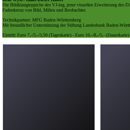
Die Bildklangteppiche des VJ-ing, jener visuellen Erweiterung des D
Fadenkreuz von Bild, Milieu und Beobachter.
Technikpartner: MFG Baden-Württemberg
Mit freundlicher Unterstützung der Stiftung Landesbank Baden-Würt
Eintritt: Euro 7,-/5,-/3,50 (Tageskarte) - Euro 10,-/8,-/5,- (Dauerkarte)