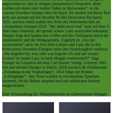
angewiesen ist, und zu einigen (historischen) Versuchen, diese
Gräben mit einem oder beiden Füßen zu überwinden“, so die
Autorin Dorothee Elmiger über ihr Buch. Sie landete mit ihrem Text
nicht nur prompt auf der Shortlist für den Deutschen Buchpreis
2020, sondern erhält zudem den Preis des Wirtschaftsclubs im
Literaturhaus Stuttgart 2020. "My skills never end" steht auf dem T-
Shirt eines Arbeiters, der gerade seinen Lohn ausbezahlt bekommt:
Elmiger folgt den Spuren des Geldes und des Verlangens durch die
Jahrhunderte und die Weltgegenden. Zugleich ist „Aus der
Zuckerfabrik“ auch ein Text über Genuss und Lust, die in den
Reflexionen Dorothee Elmigers indes ihre Harmlosigkeit verlieren:
„Wie begehre ich, wen oder was begehre ich und auf wessen
Kosten? Ist meine Lust, ist mein Hunger zerstörerisch?“ fragt
Elmiger im Gespräch mit dem Carl Hanser Verlag. Geboren 1985,
lebt und arbeitet Elmiger in Zürich. 2010 erschien ihr Debütroman
„Einladung an die Waghalsigen“, 2014 folgte der Roman
„Schlafgänger“. Ihre Texte wurden in verschiedene Sprachen
übersetzt, für die Bühne adaptiert und mit zahlreichen Preisen
ausgezeichnet.
Eine Veranstaltung des Wirtschaftsclubs im Literaturhaus Stuttgart