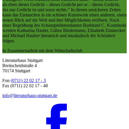
als eben dieses Gedicht – dieses Gedicht per se – dieses Gedicht,
das nur Gedicht ist und sonst nichts.“ In diesen unsicheren Zeiten
kann das Eintauchen in ein schönes Kunstwerk einen anderen, einen
neuen Blick auf die Welt und ihre Möglichkeiten eröffnen. Nach
einer Begrüßung des Schauspielintendanten Burkhard C. Kosminski
werden Katharina Hauter, Gábor Biedermann, Elisabeth Dannecker
und Michael Hauber literarisch und musikalisch der Schönheit
folgen.
In Zusammenarbeit mit dem Wirtschaftsclub
Literaturhaus Stuttgart
Breitscheidstraße 4
70174 Stuttgart
Fon
(0711) 22 02 17 - 3
Fax (0711) 22 02 17 - 48
info@literaturhaus-stuttgart.de