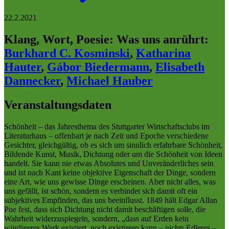
22.2.2021
Klang, Wort, Poesie: Was uns anrührt
:
Burkhard C. Kosminski
,
Katharina
Hauter
,
Gábor Biedermann
,
Elisabeth
Dannecker
,
Michael Hauber
Veranstaltungsdaten
Schönheit – das Jahresthema des Stuttgarter Wirtschaftsclubs im
Literaturhaus – offenbart je nach Zeit und Epoche verschiedene
Gesichter, gleichgültig, ob es sich um sinnlich erfahrbare Schönheit,
Bildende Kunst, Musik, Dichtung oder um die Schönheit von Ideen
handelt. Sie kann nie etwas Absolutes und Unveränderliches sein
und ist nach Kant keine objektive Eigenschaft der Dinge, sondern
eine Art, wie uns gewisse Dinge erscheinen. Aber nicht alles, was
uns gefällt, ist schön, sondern es verbindet sich damit oft ein
subjektives Empfinden, das uns beeinflusst. 1849 hält Edgar Allan
Poe fest, dass sich Dichtung nicht damit beschäftigen solle, die
Wahrheit widerzuspiegeln, sondern, „dass auf Erden kein
würdigeres Werk existiert, noch existieren kann – nichts Edleres –