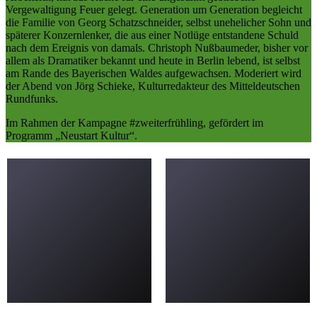
Vergewaltigung Feuer gelegt. Generation um Generation begleicht
die Familie von Georg Schatzschneider, selbst unehelicher Sohn und
späterer Konzernlenker, die aus einer Notlüge entstandene Schuld
nach dem Ereignis von damals. Christoph Nußbaumeder, bisher vor
allem als Dramatiker bekannt und heute in Berlin lebend, ist selbst
am Rande des Bayerischen Waldes aufgewachsen. Moderiert wird
der Abend von Jörg Schieke, Kulturredakteur des Mitteldeutschen
Rundfunks.
Im Rahmen der Kampagne #zweiterfrühling, gefördert im
Programm „Neustart Kultur“.