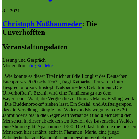
8.2.2021
Christoph Nußbaumeder
:
Die
Unverhofften
Veranstaltungsdaten
Lesung und Gespräch
Moderation:
Jörg Schieke
„Wie konnte es dieser Titel nicht auf die Longlist des Deutschen
Buchpreises 2020 schaffen?“, fragt Katharina Teutsch in ihrer
Besprechung zu Christoph Nußbaumeders Debütroman „Die
Unverhofften“. Erzählt wird eine Familiensaga aus dem
Bayerischen Wald, die Vergleiche zu Thomas Manns Erstlingswerk
„Die Buddenbrooks“ ziehen lässt. Ein Sozial- und Aufsteigerepos,
das die Verteilungskämpfe und Widerstandsbewegungen des 20.
Jahrhunderts bis in die Gegenwart verhandelt und gleichzeitig den
Menschen in dieser abgelegensten Region des Bayerischen Waldes
eine Stimme gibt. Spätsommer 1900: Die Glasfabrik, die die meisten
Menschen hier ernährt, steht in Flammen. Maria, eine junge
Arbeiterin, hat aus Rache für eine ungesühnt gebliebene