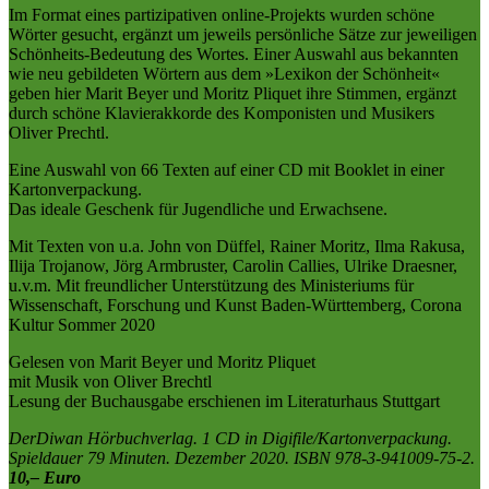
Im Format eines partizipativen online-Projekts wurden schöne
Wörter gesucht, ergänzt um jeweils persönliche Sätze zur jeweiligen
Schönheits-Bedeutung des Wortes. Einer Auswahl aus bekannten
wie neu gebildeten Wörtern aus dem »Lexikon der Schönheit«
geben hier Marit Beyer und Moritz Pliquet ihre Stimmen, ergänzt
durch schöne Klavierakkorde des Komponisten und Musikers
Oliver Prechtl.
Eine Auswahl von 66 Texten auf einer CD mit Booklet in einer
Kartonverpackung.
Das ideale Geschenk für Jugendliche und Erwachsene.
Mit Texten von u.a. John von Düffel, Rainer Moritz, Ilma Rakusa,
Ilija Trojanow, Jörg Armbruster, Carolin Callies, Ulrike Draesner,
u.v.m. Mit freundlicher Unterstützung des Ministeriums für
Wissenschaft, Forschung und Kunst Baden-Württemberg, Corona
Kultur Sommer 2020
Gelesen von Marit Beyer und Moritz Pliquet
mit Musik von Oliver Brechtl
Lesung der Buchausgabe erschienen im Literaturhaus Stuttgart
DerDiwan Hörbuchverlag. 1 CD in Digifile/Kartonverpackung.
Spieldauer 79 Minuten. Dezember 2020. ISBN 978-3-941009-75-2.
10,– Euro