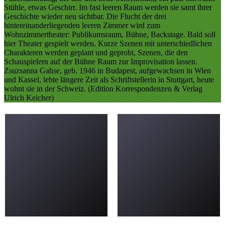
Stühle, etwas Geschirr. Im fast leeren Raum werden sie samt ihrer
Geschichte wieder neu sichtbar. Die Flucht der drei
hintereinanderliegenden leeren Zimmer wird zum
Wohnzimmertheater: Publikumsraum, Bühne, Backstage. Bald soll
hier Theater gespielt werden. Kurze Szenen mit unterschiedlichen
Charakteren werden geplant und geprobt, Szenen, die den
Schauspielern auf der Bühne Raum zur Improvisation lassen.
Zsuzsanna Gahse, geb. 1946 in Budapest, aufgewachsen in Wien
und Kassel, lebte längere Zeit als Schriftstellerin in Stuttgart, heute
wohnt sie in der Schweiz. (Edition Korrespondenzen & Verlag
Ulrich Keicher)