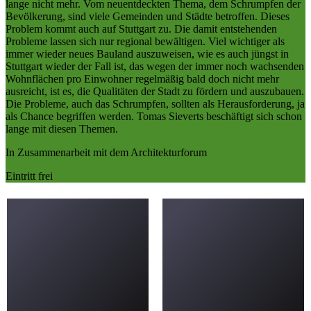
lange nicht mehr. Vom neuentdeckten Thema, dem Schrumpfen der
Bevölkerung, sind viele Gemeinden und Städte betroffen. Dieses
Problem kommt auch auf Stuttgart zu. Die damit entstehenden
Probleme lassen sich nur regional bewältigen. Viel wichtiger als
immer wieder neues Bauland auszuweisen, wie es auch jüngst in
Stuttgart wieder der Fall ist, das wegen der immer noch wachsenden
Wohnflächen pro Einwohner regelmäßig bald doch nicht mehr
ausreicht, ist es, die Qualitäten der Stadt zu fördern und auszubauen.
Die Probleme, auch das Schrumpfen, sollten als Herausforderung, ja
als Chance begriffen werden. Tomas Sieverts beschäftigt sich schon
lange mit diesen Themen.
In Zusammenarbeit mit dem Architekturforum
Eintritt frei