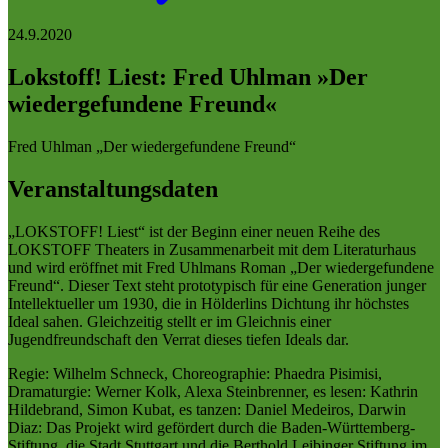
24.9.2020
Lokstoff! Liest: Fred Uhlman »Der
wiedergefundene Freund«
Fred Uhlman „Der wiedergefundene Freund“
Veranstaltungsdaten
„LOKSTOFF! Liest“ ist der Beginn einer neuen Reihe des
LOKSTOFF Theaters in Zusammenarbeit mit dem Literaturhaus
und wird eröffnet mit Fred Uhlmans Roman „Der wiedergefundene
Freund“. Dieser Text steht prototypisch für eine Generation junger
Intellektueller um 1930, die in Hölderlins Dichtung ihr höchstes
Ideal sahen. Gleichzeitig stellt er im Gleichnis einer
Jugendfreundschaft den Verrat dieses tiefen Ideals dar.
Regie: Wilhelm Schneck, Choreographie: Phaedra Pisimisi,
Dramaturgie: Werner Kolk, Alexa Steinbrenner, es lesen: Kathrin
Hildebrand, Simon Kubat, es tanzen: Daniel Medeiros, Darwin
Diaz: Das Projekt wird gefördert durch die Baden-Württemberg-
Stiftung, die Stadt Stuttgart und die Berthold Leibinger Stiftung im