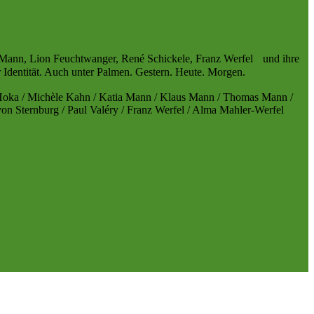
s Mann, Lion Feuchtwanger, René Schickele, Franz Werfel und ihre
r Identität. Auch unter Palmen. Gestern. Heute. Morgen.
x Hoka / Michèle Kahn / Katia Mann / Klaus Mann / Thomas Mann /
von Sternburg / Paul Valéry / Franz Werfel / Alma Mahler-Werfel