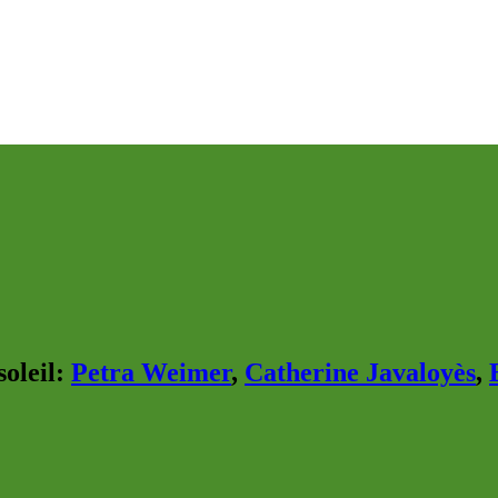
oleil
:
Petra Weimer
,
Catherine Javaloyès
,