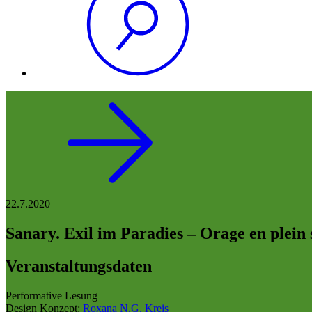
22.7.2020
Sanary. Exil im Paradies – Orage en plein s
Veranstaltungsdaten
Performative Lesung
Design Konzept:
Roxana N.G. Kreis