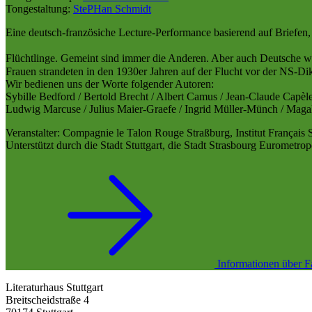
Tongestaltung:
StePHan Schmidt
Eine deutsch-französiche Lecture-Performance basierend auf Briefen,
Flüchtlinge. Gemeint sind immer die Anderen. Aber auch Deutsche w
Frauen strandeten in den 1930er Jahren auf der Flucht vor der NS-Dik
Wir bedienen uns der Worte folgender Autoren:
Sybille Bedford / Bertold Brecht / Albert Camus / Jean-Claude Cap
Ludwig Marcuse / Julius Maier-Graefe / Ingrid Müller-Münch / Magali
Veranstalter: Compagnie le Talon Rouge Straßburg, Institut Français
Unterstützt durch die Stadt Stuttgart, die Stadt Strasbourg Euromet
Informationen über F
Literaturhaus Stuttgart
Breitscheidstraße 4