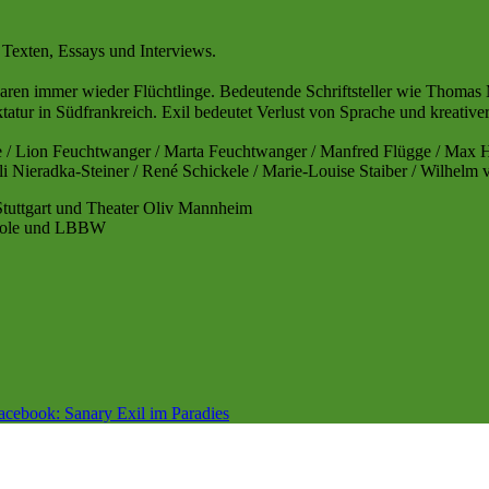
 Texten, Essays und Interviews.
aren immer wieder Flüchtlinge. Bedeutende Schriftsteller wie Thoma
tatur in Südfrankreich. Exil bedeutet Verlust von Sprache und kreative
èle / Lion Feuchtwanger / Marta Feuchtwanger / Manfred Flügge / Ma
 Nieradka-Steiner / René Schickele / Marie-Louise Staiber / Wilhelm 
 Stuttgart und Theater Oliv Mannheim
ropole und LBBW
acebook: Sanary Exil im Paradies