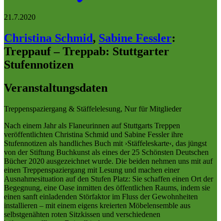
21.7.2020
Christina Schmid
,
Sabine Fessler
:
Treppauf – Treppab: Stuttgarter
Stufennotizen
Veranstaltungsdaten
Treppenspaziergang & Stäffelelesung, Nur für Mitglieder
Nach einem Jahr als Flaneurinnen auf Stuttgarts Treppen
veröffentlichten Christina Schmid und Sabine Fessler ihre
Stufennotizen als handliches Buch mit ›Stäffeleskarte‹, das jüngst
von der Stiftung Buchkunst als eines der 25 Schönsten Deutschen
Bücher 2020 ausgezeichnet wurde. Die beiden nehmen uns mit auf
einen Treppenspaziergang mit Lesung und machen einer
Ausnahmesituation auf den Stufen Platz: Sie schaffen einen Ort der
Begegnung, eine Oase inmitten des öffentlichen Raums, indem sie
einen sanft einladenden Störfaktor im Fluss der Gewohnheiten
installieren – mit einem eigens kreierten Möbelensemble aus
selbstgenähten roten Sitzkissen und verschiedenen