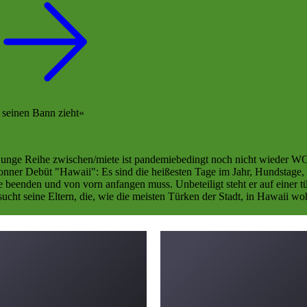
n seinen Bann zieht
e junge Reihe zwischen/miete ist pandemiebedingt noch nicht wieder W
onner Debüt "Hawaii": Es sind die heißesten Tage im Jahr, Hundstage,
e beenden und von vorn anfangen muss. Unbeteiligt steht er auf einer t
sucht seine Eltern, die, wie die meisten Türken der Stadt, in Hawaii 