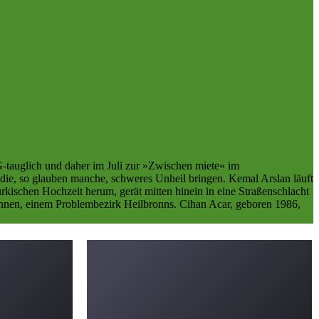
G-tauglich und daher im Juli zur »Zwischen miete« im
 die, so glauben manche, schweres Unheil bringen. Kemal Arslan läuft
ürkischen Hochzeit herum, gerät mitten hinein in eine Straßenschlacht
wohnen, einem Problembezirk Heilbronns. Cihan Acar, geboren 1986,