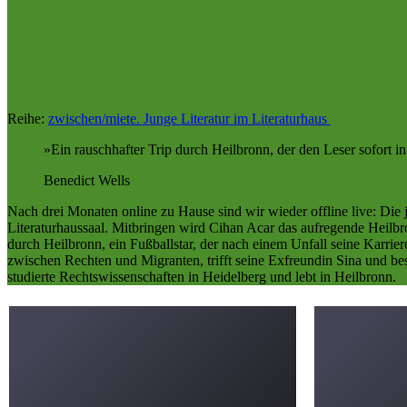
Reihe:
zwischen/miete. Junge Literatur im Literaturhaus
Ein rauschhafter Trip durch Heilbronn, der den Leser sofort i
Benedict Wells
Nach drei Monaten online zu Hause sind wir wieder offline live: Di
Literaturhaussaal. Mitbringen wird Cihan Acar das aufregende Heilbr
durch Heilbronn, ein Fußballstar, der nach einem Unfall seine Karrier
zwischen Rechten und Migranten, trifft seine Exfreundin Sina und be
studierte Rechtswissenschaften in Heidelberg und lebt in Heilbronn.