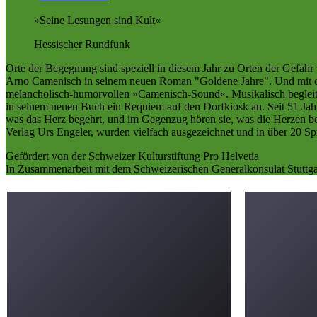
Seine Lesungen sind Kult
Hessischer Rundfunk
Orte der Begegnung sind speziell in diesem Jahr zu Orten der Gefah
Arno Camenisch in seinem neuen Roman "Goldene Jahre". Und mit der g
melancholisch-humorvollen »Camenisch-Sound«. Musikalisch beglei
in seinem neuen Buch ein Requiem auf den Dorfkiosk an. Seit 51 Jahr
was das Herz begehrt, und im Gegenzug hören sie, was die Herzen b
Verlag Urs Engeler, wurden vielfach ausgezeichnet und in über 20 Sp
Gefördert von der Schweizer Kulturstiftung Pro Helvetia
In Zusammenarbeit mit dem Schweizerischen Generalkonsulat Stuttga