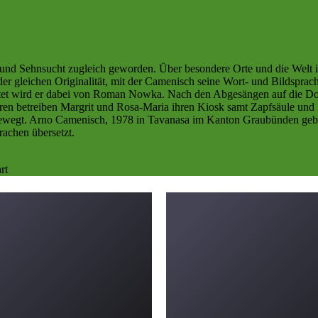
r und Sehnsucht zugleich geworden. Über besondere Orte und die Welt
leichen Originalität, mit der Camenisch seine Wort- und Bildsprache k
tet wird er dabei von Roman Nowka. Nach den Abgesängen auf die Do
en betreiben Margrit und Rosa-Maria ihren Kiosk samt Zapfsäule und Le
ewegt. Arno Camenisch, 1978 in Tavanasa im Kanton Graubünden gebor
rachen übersetzt.
rt