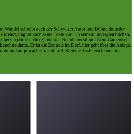
 im Wandel schreibt auch der Schweizer Autor und Bühnenkünstler
reiert, trägt er auch seine Texte vor – in seinem unvergleichlichen,
rfbeizen (Dorfschänke) oder das Schulhaus stimmt Arno Camenisch
uchtreklame. Er ist die Zentrale im Dorf, hier geht über die Ablage,
en und aufgewachsen, lebt in Biel. Seine Texte erscheinen im