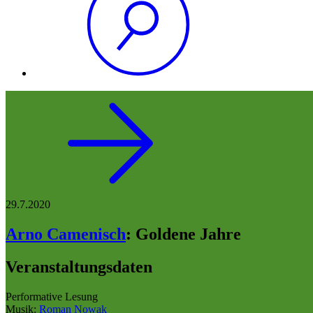
29.7.2020
Arno Camenisch
:
Goldene Jahre
Veranstaltungsdaten
Performative Lesung
Musik:
Roman Nowak