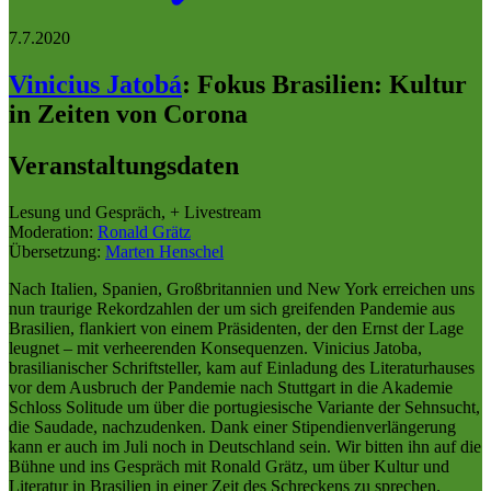
7.7.2020
Vinicius Jatobá
:
Fokus Brasilien: Kultur
in Zeiten von Corona
Veranstaltungsdaten
Lesung und Gespräch, + Livestream
Moderation:
Ronald Grätz
Übersetzung:
Marten Henschel
Nach Italien, Spanien, Großbritannien und New York erreichen uns
nun traurige Rekordzahlen der um sich greifenden Pandemie aus
Brasilien, flankiert von einem Präsidenten, der den Ernst der Lage
leugnet – mit verheerenden Konsequenzen. Vinicius Jatoba,
brasilianischer Schriftsteller, kam auf Einladung des Literaturhauses
vor dem Ausbruch der Pandemie nach Stuttgart in die Akademie
Schloss Solitude um über die portugiesische Variante der Sehnsucht,
die Saudade, nachzudenken. Dank einer Stipendienverlängerung
kann er auch im Juli noch in Deutschland sein. Wir bitten ihn auf die
Bühne und ins Gespräch mit Ronald Grätz, um über Kultur und
Literatur in Brasilien in einer Zeit des Schreckens zu sprechen.