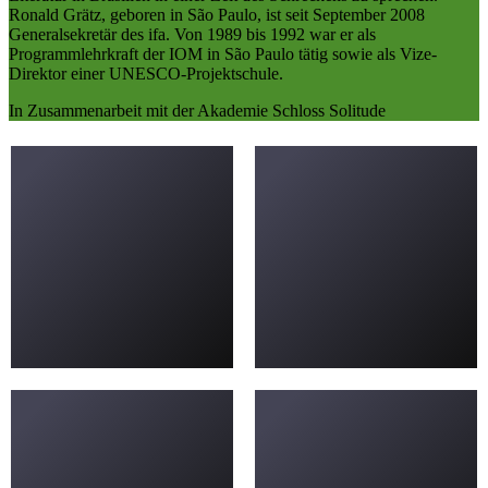
Ronald Grätz, geboren in São Paulo, ist seit September 2008
Generalsekretär des ifa. Von 1989 bis 1992 war er als
Programmlehrkraft der IOM in São Paulo tätig sowie als Vize-
Direktor einer UNESCO-Projektschule.
In Zusammenarbeit mit der Akademie Schloss Solitude