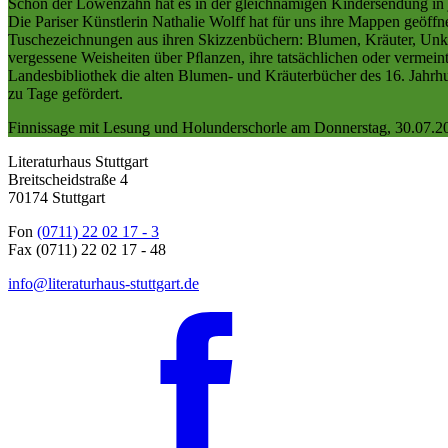
Schon der Löwenzahn hat es in der gleichnamigen Kindersendung in 
Die Pariser Künstlerin Nathalie Wolff hat für uns ihre Mappen geöf
Tuschezeichnungen aus ihren Skizzenbüchern: Blumen, Kräuter, Unkr
vergessene Weisheiten über Pﬂanzen, ihre tatsächlichen oder vermei
Landesbibliothek die alten Blumen- und Kräuterbücher des 16. Jahrh
zu Tage gefördert.
Finnissage mit Lesung und Holunderschorle am Donnerstag, 30.07.20
Literaturhaus Stuttgart
Breitscheidstraße 4
70174 Stuttgart
Fon
(0711) 22 02 17 - 3
Fax (0711) 22 02 17 - 48
info@literaturhaus-stuttgart.de