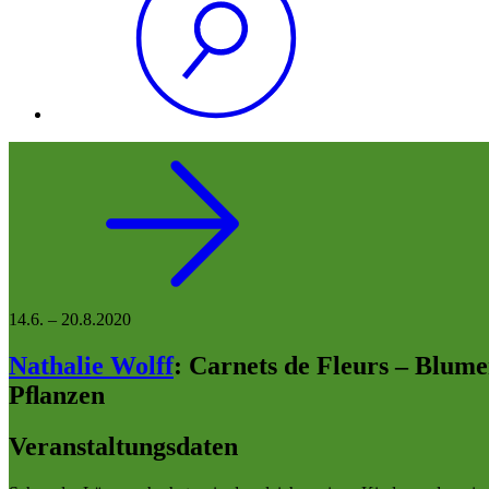
14.6.
–
20.8.2020
Nathalie Wolff
:
Carnets de Fleurs – Blum
Pﬂanzen
Veranstaltungsdaten