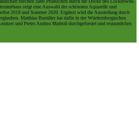
rlandschaft brechen zarte Pﬂänzchen durch die Decke des Lockdowns.
teraturhaus zeigt eine Auswahl der schönsten Aquarelle und
Herbst 2018 und Sommer 2020. Ergänzt wird die Ausstellung durch
rglauben. Matthias Bumiller hat dafür in der Württembergischen
itzer und Pietro Andrea Mattioli durchgeforstet und erstaunliches