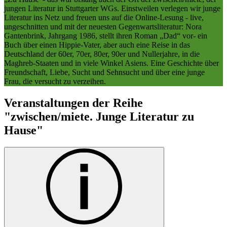
jungen Literatur in Stuttgarter WGs. Einstweilen verlegen wir junge
Literatur ins Netz und freuen uns auf die Online-Lesung - live,
ungeschnitten und mit der neuesten Gegenwartsliteratur: Nora
Gantenbrink, Jahrgang 1986, stellt ihren Roman „Dad“ vor- ein
Buch über einen Hippie-Vater, aber auch eine Reise in das
Deutschland der 60er, 70er, 80er, 90er und Nullerjahre, in die
Maghreb-Staaten und in viele Winkel Asiens. Eine Geschichte über
Freundschaft, Liebe, Sucht und Sehnsucht und über eine junge
Frau, die versucht zu verzeihen.
Veranstaltungen der Reihe
"zwischen/miete. Junge Literatur zu
Hause"