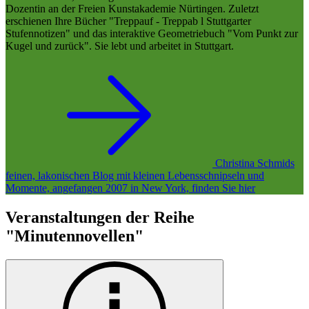
Dozentin an der Freien Kunstakademie Nürtingen. Zuletzt
erschienen Ihre Bücher "Treppauf - Treppab l Stuttgarter
Stufennotizen" und das interaktive Geometriebuch "Vom Punkt zur
Kugel und zurück". Sie lebt und arbeitet in Stuttgart.
Christina Schmids
feinen, lakonischen Blog mit kleinen Lebensschnipseln und
Momente, angefangen 2007 in New York, finden Sie hier
Veranstaltungen der Reihe
"Minutennovellen"