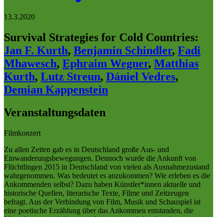
13.3.2020
Survival Strategies for Cold Countries
:
Jan F. Kurth
,
Benjamin Schindler
,
Fadi
Mhawesch
,
Ephraim Wegner
,
Matthias
Kurth
,
Lutz Streun
,
Dániel Vedres
,
Demian Kappenstein
Veranstaltungsdaten
Filmkonzert
Zu allen Zeiten gab es in Deutschland große Aus- und
Einwanderungsbewegungen. Dennoch wurde die Ankunft von
Flüchtlingen 2015 in Deutschland von vielen als Ausnahmezustand
wahrgenommen. Was bedeutet es anzukommen? Wie erleben es die
Ankommenden selbst? Dazu haben Künstler*innen aktuelle und
historische Quellen, literarische Texte, Filme und Zeitzeugen
befragt. Aus der Verbindung von Film, Musik und Schauspiel ist
eine poetische Erzählung über das Ankommen entstanden, die