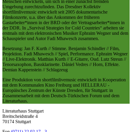
Menschen entwickeln, um sich in einer zunächst fremden
Umgebung zurechtzufinden. Das Dresdner Kollektiv
shortfilmlivemusic entwickelt seit 2005 dokumentarische
Filmkonzerte, u.a. über das Ankommen der früheren
Gastarbeiter*innen in der BRD oder der Vertragsarbeiter*innen in
der DDR. In „Survival Strategies for Cold Countries“ arbeiten sie
erstmals mit dem elektronischen Musiker Ephraim Wegner und dem
Schauspieler und Autor Fadi Mhawesch zusammen.
Besetzung: Jan F. Kurth // Stimme. Benjamin Schindler // Film,
Projektion. Fadi Mhawesch // Spiel, Performance. Ephraim Wegner
// Live-Elektronik. Matthias Kurth // E-Gitarre, Oud. Lutz Streun //
Tenorsaxophon, Bassklarinette. Dániel Vedres // Horn, Effekte.
Demian Kappenstein // Schlagzeug
Eine Produktion von shortfilmlivemusic entwickelt in Kooperation
mit dem Kommunalen Kino Freiburg und HELLERAU -
Europäisches Zentrum der Künste Dresden, für Stuttgart: in
Zusammenarbeit mit dem Deutsch-Türkischen Forum und dem
Literaturhaus.
Literaturhaus Stuttgart
Breitscheidstraße 4
70174 Stuttgart
Fon
(0711) 22 02 17 - 3