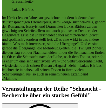
Grausamkeit.
Lukas Bärfuss
Im Herbst letzten Jahres ausgezeichnet mit dem bedeutendsten
deutschsprachigen Literaturpreis, dem Georg-Büchner-Preis, gehört
der Romancier, Essayist und Dramatiker Lukas Bärfuss zu den
gewichtigsten Schriftstellern und auch politischen Denkern der
Gegenwart. Er selbst unterscheidet dabei nicht zwischen ‚privat‘
und ‚politisch‘, sondern stellt fest: „Das eine wirkt in das andere
hinein. Was mich interessiert, sind die Übergänge“. Und es sind
gerade die Übergänge, die Mehrdeutigkeiten, die ‚Twilight Zones‘,
die den Tag von der Nacht scheiden, in der die Sehnsucht zu finden
ist. Ob es die Sehnsucht nach der Liebe, nach dem Tod ist, oder ob
es eher um eine sehnsuchtsvolle Welt- und Selbstverlorenheit geht,
wie sie sich durch seinen Roman „Hagard“ zieht – Lukas Bärfuss
leuchtet sie in nahezu all seinen Texten in ihren vielen
Schattierungen aus, so auch in seinem neuen Erzählband
„Malinois“.
Veranstaltungen der Reihe "Sehnsucht -
Recherche über ein starkes Gefühl"