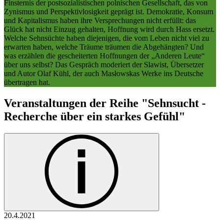
Finsternis der postsozialistischen polnischen Gesellschaft, das von
Zynismus und Perspektivlosigkeit geprägt ist. Demokratie, Konsum
und Kapitalismus haben ihre Versprechungen nicht erfüllt: das
Glück hat nicht Einzug gehalten, Hoffnung wird durch Hass ersetzt.
Welche Sehnsüchte haben diejenigen, die vom Leben nicht viel zu
erwarten haben, welche Träume träumen die Abgehängten? Und
was erzählen die gescheiterten Hoffnungen der „Anderen Leute“
über uns selbst? Das Gespräch moderiert der Slawist, Übersetzer
und Autor Olaf Kühl, der auch Masłowskas Werke ins Deutsche
übertragen hat.
Veranstaltungen der Reihe "Sehnsucht -
Recherche über ein starkes Gefühl"
20.4.
2021